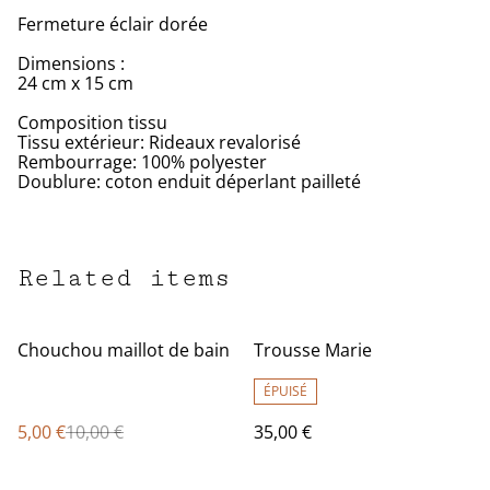
Fermeture éclair dorée
Dimensions :
24 cm x 15 cm
Composition tissu
Tissu extérieur: Rideaux revalorisé
Rembourrage: 100% polyester
Doublure: coton enduit déperlant pailleté
Related items
%
Chouchou maillot de bain
Trousse Marie
ÉPUISÉ
5,00 €
10,00 €
35,00 €