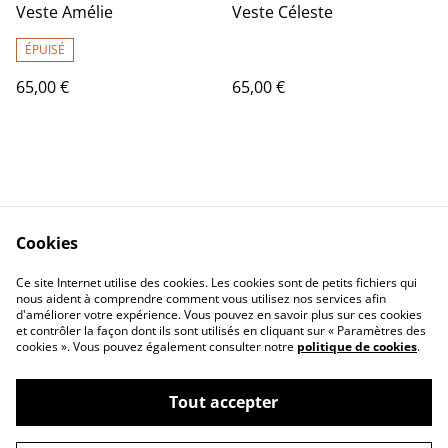
Veste Amélie
Veste Céleste
ÉPUISÉ
65,00 €
65,00 €
Cookies
Contact Us
Legal Terms
Ce site Internet utilise des cookies. Les cookies sont de petits fichiers qui
Privacy Policy
Cookie Policy
nous aident à comprendre comment vous utilisez nos services afin
d'améliorer votre expérience. Vous pouvez en savoir plus sur ces cookies
et contrôler la façon dont ils sont utilisés en cliquant sur « Paramètres des
cookies ». Vous pouvez également consulter notre
politique de cookies
.
Tout accepter
©
2026
PAVO REAL Créations